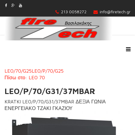
213 0058272
info@firetech.gr
LEO/70/G25
LEO/P/70/G25
Πίσω στο: LEO 70
LEO/P/70/G31/37MBAR
KRATKI LEO/P/70/G31/37MBAR ΔΕΞΙΑ ΓΩΝΙΑ
ΕΝΕΡΓΕΙΑΚΟ ΤΖΑΚΙ ΓΚΑΖΙΟΥ