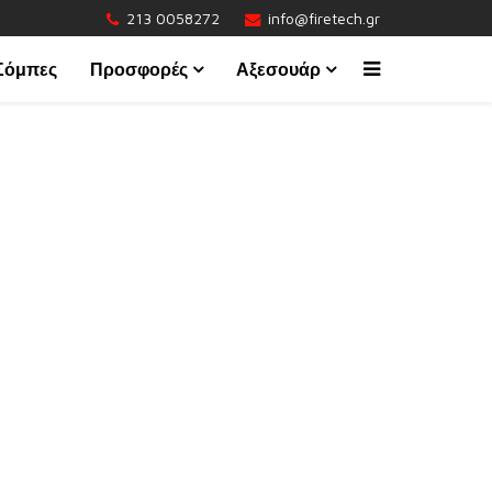
213 0058272
info@firetech.gr
 Σόμπες
Προσφορές
Αξεσουάρ