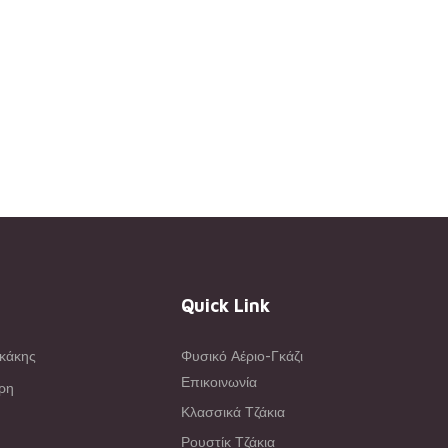
Quick Link
ακάκης
Φυσικό Αέριο-Γκάζι
Επικοινωνία
άρη
Κλασσικά Τζάκια
Ρουστίκ Τζάκια